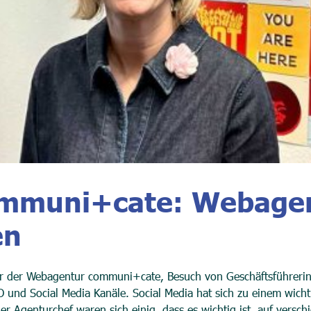
mmuni+cate: Webagent
en
 der Webagentur communi+cate, Besuch von Geschäftsführerin Sy
 und Social Media Kanäle. Social Media hat sich zu einem wi
r Agenturchef waren sich einig, dass es wichtig ist, auf versch